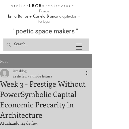
atelier
LBCB
architectur
e
-
France
L
ema
B
arros +
C
astelo
B
ranco
arquitectos
-
Portugal
" poetic space makers "
Post
lemablog
22 de fev.
3 min de leitura
Week 3 - Prestige Without
PowerSymbolic Capital
Economic Precarity in
Architecture
Atualizado:
24 de fev.