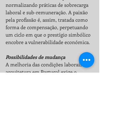
normalizando práticas de sobrecarga 
laboral e sub-remuneração. A paixão 
pela profissão é, assim, tratada como 
forma de compensação, perpetuando 
um ciclo em que o prestígio simbólico 
encobre a vulnerabilidade económica.
Possibilidades de mudança
A melhoria das condições laborais na 
arquitetura em Portugal exige o 
alinhamento entre o capital simbólico 
da profissão e práticas profissionais 
sustentáveis:
- Reforço da regulação profissional 
através da Ordem dos Arquitectos, 
assegurando remunerações mínimas 
adequadas à formação e à experiência.
-Estabelecimento de contratos claros e 
justos para arquitetos juniores e 